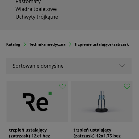
Rastomaty
Wiadra toaletowe
Uchwyty trójkątne
Katalog
Technika medyczna
Trzpienie ustalające (zatrzaski)
Sortowanie domyślne
Sortowanie domyślne
Nazwa A-Z
Nazwa Z-A
Od popularnych
Od najnowszych
Od najstarszych
trzpień ustalający
trzpień ustalający
(zatrzask) 12x1 bez
(zatrzask) 12x1.75 bez