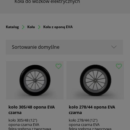
Koła do wózków elektrycznych
Katalog
Koła
Koła z oponą EVA
Sortowanie domyślne
Sortowanie domyślne
Nazwa A-Z
Nazwa Z-A
Od popularnych
Od najnowszych
Od najstarszych
koło 305/48 opona EVA
koło 278/44 opona EVA
czarna
czarna
koło 305/48 (12")
koło 278/44 (12")
opona czarna EVA
opona czarna EVA
felga srebrna z tworzywa
felga srebrna z tworzywa