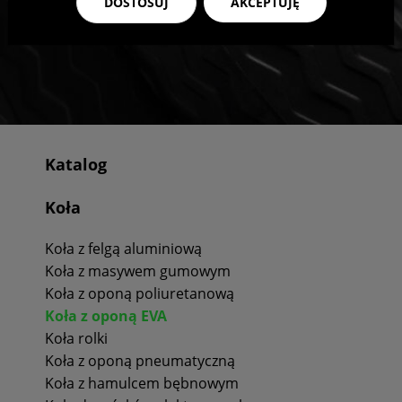
DOSTOSUJ
AKCEPTUJĘ
Katalog
Koła
Koła z felgą aluminiową
Koła z masywem gumowym
Koła z oponą poliuretanową
Koła z oponą EVA
Koła rolki
Koła z oponą pneumatyczną
Koła z hamulcem bębnowym