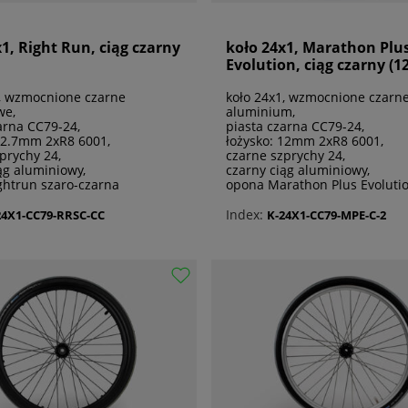
1, Right Run, ciąg czarny
koło 24x1, Marathon Plu
Evolution, ciąg czarny (
1, wzmocnione czarne
koło 24x1, wzmocnione czarn
we,
aluminium,
arna CC79-24,
piasta czarna CC79-24,
 12.7mm 2xR8 6001,
łożysko: 12mm 2xR8 6001,
prychy 24,
czarne szprychy 24,
ąg aluminiowy,
czarny ciąg aluminiowy,
ghtrun szaro-czarna
opona Marathon Plus Evoluti
Index:
24X1-CC79-RRSC-CC
K-24X1-CC79-MPE-C-2