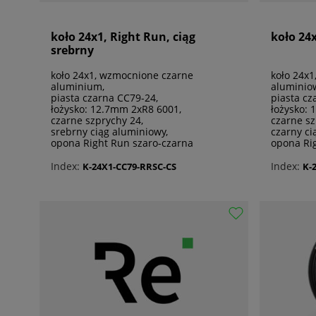
koło 24x1, Right Run, ciąg
koło 24x
srebrny
koło 24x1, wzmocnione czarne
koło 24x
aluminium,
aluminio
piasta czarna CC79-24,
piasta cz
łożysko: 12.7mm 2xR8 6001,
łożysko:
czarne szprychy 24,
czarne sz
srebrny ciąg aluminiowy,
czarny ci
opona Right Run szaro-czarna
opona Ri
Index:
Index:
K-24X1-CC79-RRSC-CS
K-