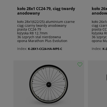
koło 28x1 CC24-79, ciąg twardy
koło 26
anodowany
anodow
koło 28x1(622/25) aluminium czarne
koło 26x1
ciąg czarny twardy anodowany
ciąg cza
piasta CC24-79
piasta C
łożyska R8 12.7mm
łożyska 
36 szprych stal nierdzewna
36 szpryc
opona Marathon Plus Evolution
opona Ma
Index:
Index:
K-28X1-CC24-HA-MPE-C
K-