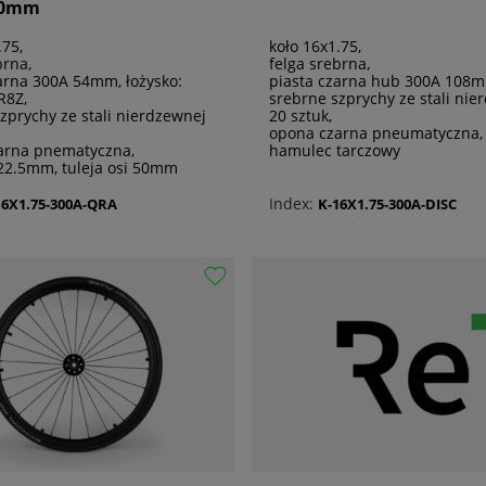
 50mm
.75,
koło 16x1.75,
brna,
felga srebrna,
arna 300A 54mm, łożysko:
piasta czarna hub 300A 108
R8Z,
srebrne szprychy ze stali nie
zprychy ze stali nierdzewnej
20 sztuk,
opona czarna pneumatyczna,
arna pnematyczna,
hamulec tarczowy
22.5mm, tuleja osi 50mm
Index:
16X1.75-300A-QRA
K-16X1.75-300A-DISC