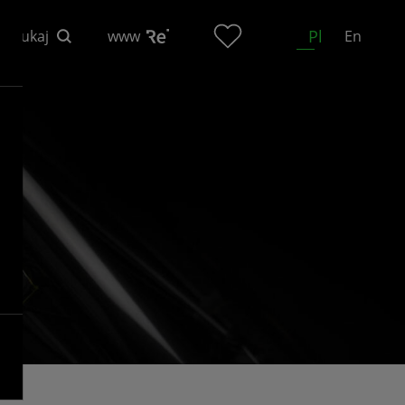
Pl
Szukaj
www
En
n