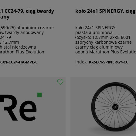
x1 CC24-79, ciąg twardy
koło 24x1 SPINERGY, ciąg
any
(590/25) aluminium czarne
koło 24x1 SPINERGY
rny, twardy anodowany
piasta aluminiowa
C24-79
łożysko: 12.7mm 2xR8 6001
R8 12.7mm
szprychy karbonowe czarne
h stal nierdzewna
czarny ciąg aluminiowy
rathon Plus Evolution
opona Marathon Plus Evoluti
Index:
26X1-CC24-HA-MPE-C
K-24X1-SPINERGY-CC