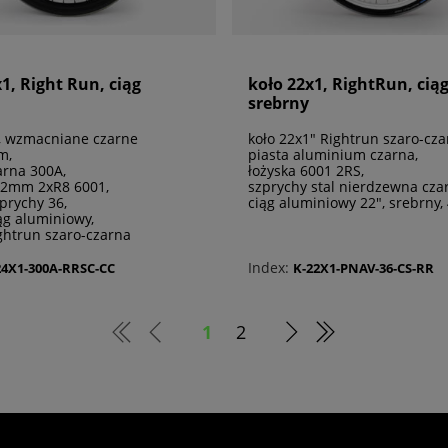
1, Right Run, ciąg
koło 22x1, RightRun, cią
srebrny
1, wzmacniane czarne
koło 22x1" Rightrun szaro-cza
m,
piasta aluminium czarna,
arna 300A,
łożyska 6001 2RS,
 12mm 2xR8 6001,
szprychy stal nierdzewna cza
prychy 36,
ciąg aluminiowy 22", srebrny, 
ąg aluminiowy,
ghtrun szaro-czarna
Index:
24X1-300A-RRSC-CC
K-22X1-PNAV-36-CS-RR
1
2