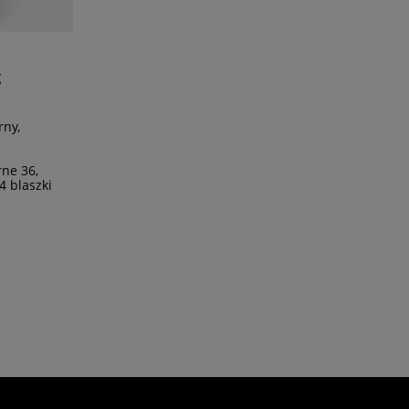
g
rny,
rne 36,
4 blaszki