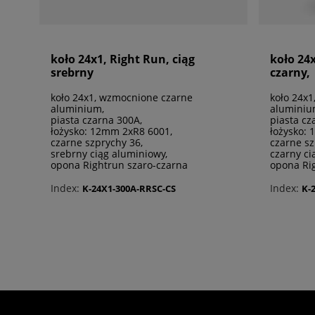
koło 24x1, Right Run, ciąg
koło 24x
srebrny
czarny,
koło 24x1, wzmocnione czarne
koło 24x
aluminium,
aluminiu
piasta czarna 300A,
piasta cz
łożysko: 12mm 2xR8 6001,
łożysko:
czarne szprychy 36,
czarne sz
srebrny ciąg aluminiowy,
czarny ci
opona Rightrun szaro-czarna
opona Ri
Index:
Index:
K-24X1-300A-RRSC-CS
K-