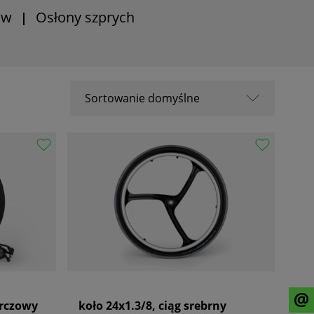
ów
Osłony szprych
|
Sortowanie domyślne
Sortowanie domyślne
Nazwa A-Z
Nazwa Z-A
Od popularnych
Od najnowszych
Od najstarszych
arczowy
koło 24x1.3/8, ciąg srebrny