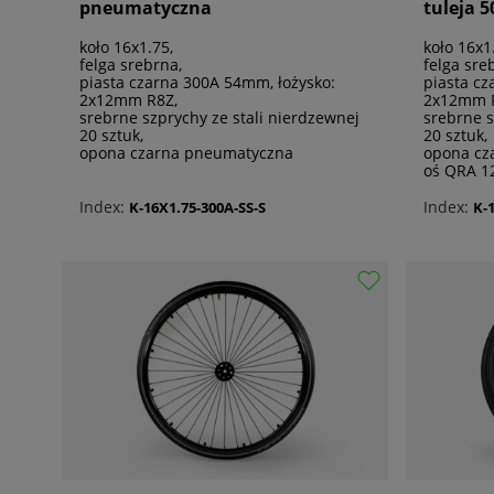
pneumatyczna
tuleja
koło 16x1.75,
koło 16x1
felga srebrna,
felga sre
piasta czarna 300A 54mm, łożysko:
piasta cz
2x12mm R8Z,
2x12mm 
srebrne szprychy ze stali nierdzewnej
srebrne s
20 sztuk,
20 sztuk,
opona czarna pneumatyczna
opona cz
oś QRA 1
Index:
Index:
K-16X1.75-300A-SS-S
K-