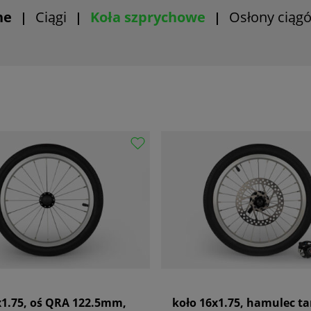
ne
Ciągi
Koła szprychowe
Osłony ciąg
|
|
|
x1.75, oś QRA 122.5mm,
koło 16x1.75, hamulec t