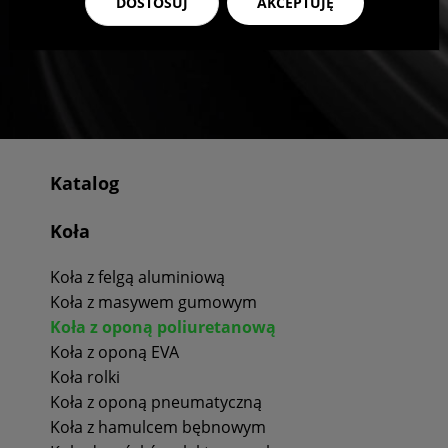
DOSTOSUJ
AKCEPTUJĘ
Katalog
Koła
Koła z felgą aluminiową
Koła z masywem gumowym
Koła z oponą poliuretanową
Koła z oponą EVA
Koła rolki
Koła z oponą pneumatyczną
Koła z hamulcem bębnowym