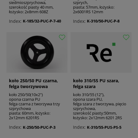
siedmioszprychowa,
szprych,
szerokość piasty 40 mm,
piasta: 57mm, łożysko:
łożysko: 2x8mm 608Z
2x6001RS 12mm
Index:
Index:
K-185/32-PUC-P-7-40
K-310/50-PUC-P-8
koło 250/50 PU czarna,
koło 310/55 PU szara,
felga tworzywowa
felga szara
koło 250/50(10x2")
koło 310/55 (12"),
opona czarna PU
opona szara PU,
felga czarna z tworzywa trzy
felga szara z tworzywa, pięcio
szprychowa
szprychowa,
piasta: 60mm, łożysko:
szerokość piasty:50mm,
2x12mm 6201RS
łożysko: 2x12mm 6201 2RS
Index:
Index:
K-250/50-PUC-P-3
K-310/55-PUS-PS-5