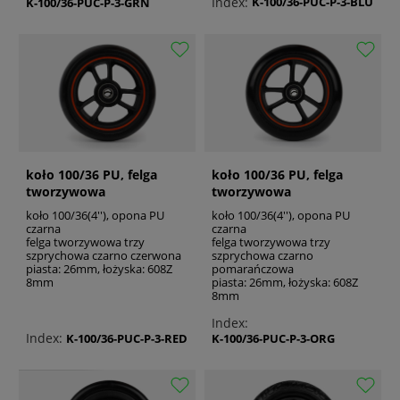
Index:
K-100/36-PUC-P-3-BLU
K-100/36-PUC-P-3-GRN
koło 100/36 PU, felga
koło 100/36 PU, felga
tworzywowa
tworzywowa
koło 100/36(4''), opona PU
koło 100/36(4''), opona PU
czarna
czarna
felga tworzywowa trzy
felga tworzywowa trzy
szprychowa czarno czerwona
szprychowa czarno
piasta: 26mm, łożyska: 608Z
pomarańczowa
8mm
piasta: 26mm, łożyska: 608Z
8mm
Index:
Index:
K-100/36-PUC-P-3-RED
K-100/36-PUC-P-3-ORG