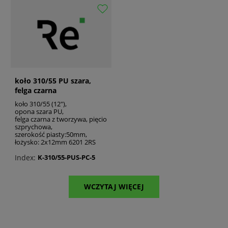
koło 310/55 PU szara,
felga czarna
koło 310/55 (12"),
opona szara PU,
felga czarna z tworzywa, pięcio
szprychowa,
szerokość piasty:50mm,
łożysko: 2x12mm 6201 2RS
Index:
K-310/55-PUS-PC-5
WCZYTAJ WIĘCEJ