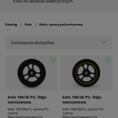
Koła do wózków elektrycznych
Katalog
Koła
Koła z oponą poliuretanową
Sortowanie domyślne
Sortowanie domyślne
Nazwa A-Z
Nazwa Z-A
Od popularnych
Od najnowszych
Od najstarszych
koło 100/36 PU, felga
koło 100/36 PU, felga
tworzywowa
tworzywowa
koło 100/36(4''), opona PU
koło 100/36(4''), opona PU
czarna
czarna
felga tworzywowa trzy
felga tworzywowa trzy