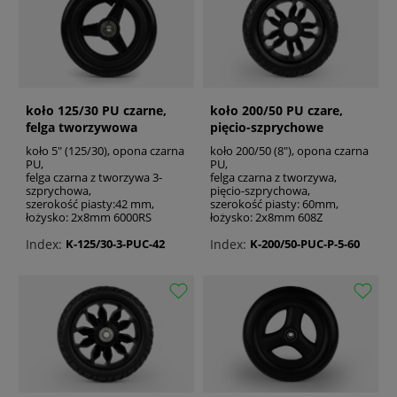
koło 125/30 PU czarne,
koło 200/50 PU czare,
felga tworzywowa
pięcio-szprychowe
koło 5" (125/30), opona czarna
koło 200/50 (8"), opona czarna
PU,
PU,
felga czarna z tworzywa 3-
felga czarna z tworzywa,
szprychowa,
pięcio-szprychowa,
szerokość piasty:42 mm,
szerokość piasty: 60mm,
łożysko: 2x8mm 6000RS
łożysko: 2x8mm 608Z
Index:
Index:
K-125/30-3-PUC-42
K-200/50-PUC-P-5-60