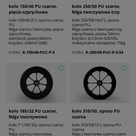
koło 150/40 PU czarne,
koło 250/50 PU czarne,
pięcio-szprychowe
felga tworzywowa trzy
szprychowa
koło 150/40 (6"), opona czarna
koło 250/50(10x2"), opona
PU,
czarna PU,
felga czarna z tworzywa, pięcio
felga czarna z tworzywa trzy
szprychowa,
szprychowa, piasta: 54mm,
szerokość piasty:60mm,
łożysko: 2x12mm 6201RS,
łożysko: 2x8mm 608Z
maksymalne obciążenie: 75kg
Index:
Index:
K-150/40-PUC-P-5
K-250/50-PUC-P-3-54
koło 185/32 PU czarne,
koło 310/50, opona PU
felga tworzywowa
czarna
koło 7" (185/32), opona czarna
koło 310/50(12"), opona PU
PU,
czarna,
felga czarna z tworzywa,
felga z tworzywa czarna osiem