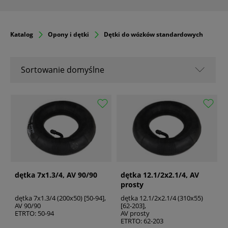
Katalog
Opony i dętki
Dętki do wózków standardowych
Sortowanie domyślne
Sortowanie domyślne
Nazwa A-Z
Nazwa Z-A
Od popularnych
Od najnowszych
Od najstarszych
dętka 7x1.3/4, AV 90/90
dętka 12.1/2x2.1/4, AV
prosty
dętka 7x1.3/4 (200x50) [50-94],
dętka 12.1/2x2.1/4 (310x55)
AV 90/90
[62-203],
ETRTO: 50-94
AV prosty
ETRTO: 62-203