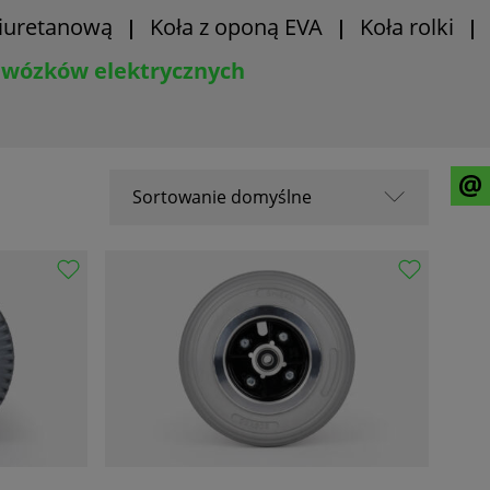
liuretanową
Koła z oponą EVA
Koła rolki
|
|
|
 wózków elektrycznych
Sortowanie domyślne
Sortowanie domyślne
Nazwa A-Z
Nazwa Z-A
Od popularnych
Od najnowszych
Od najstarszych