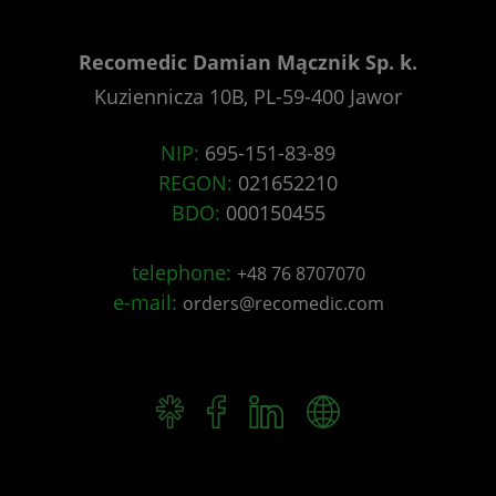
Recomedic Damian Mącznik Sp. k.
Kuziennicza 10B, PL-59-400 Jawor
NIP:
695-151-83-89
REGON:
021652210
BDO:
000150455
telephone:
+48 76 8707070
e-mail:
orders@recomedic.com