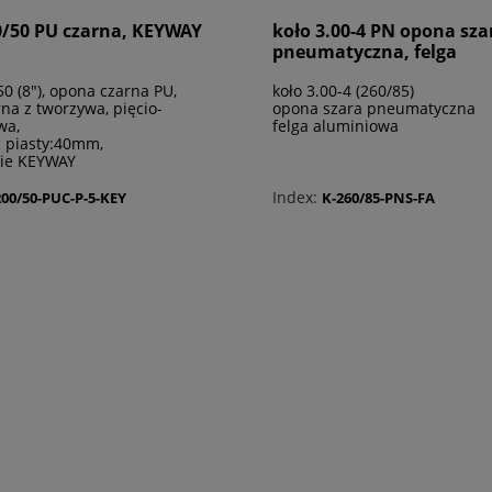
0/50 PU czarna, KEYWAY
koło 3.00-4 PN opona sza
pneumatyczna, felga
aluminiowa
50 (8"), opona czarna PU,
koło 3.00-4 (260/85)
rna z tworzywa, pięcio-
opona szara pneumatyczna
wa,
felga aluminiowa
ć piasty:40mm,
ie KEYWAY
Index:
200/50-PUC-P-5-KEY
K-260/85-PNS-FA