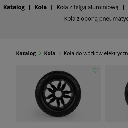
Katalog
Koła
Koła z felgą aluminiową
|
|
Koła z oponą pneumaty
Katalog
Koła
Koła do wózków elektrycz