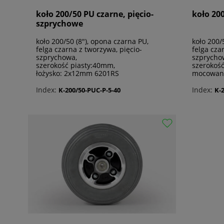
koło 200/50 PU czarne, pięcio-
koło 20
szprychowe
koło 200/50 (8"), opona czarna PU,
koło 200/
felga czarna z tworzywa, pięcio-
felga cza
szprychowa,
szprycho
szerokość piasty:40mm,
szerokoś
łożysko: 2x12mm 6201RS
mocowan
Index:
Index:
K-200/50-PUC-P-5-40
K-