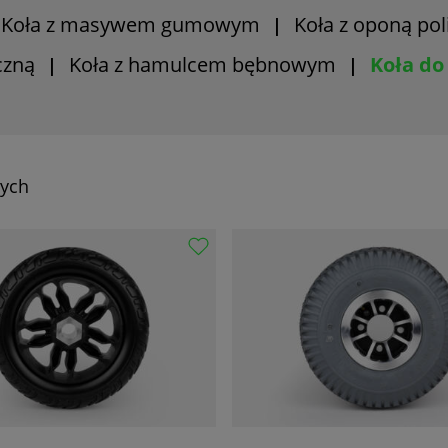
Koła z masywem gumowym
Koła z oponą po
|
|
czną
Koła z hamulcem bębnowym
Koła do
|
|
nych