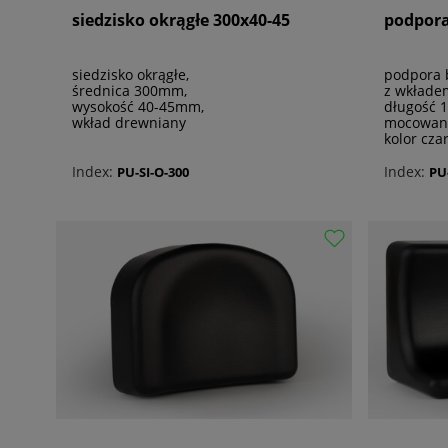
siedzisko okrągłe 300x40-45
podpora
siedzisko okrągłe,
podpora 
średnica 300mm,
z wkłade
wysokość 40-45mm,
długość 
wkład drewniany
mocowani
kolor cza
Index:
Index:
PU-SI-O-300
PU