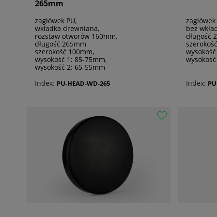
265mm
zagłówek PU,
zagłówek
wkładka drewniana,
bez wkład
rozstaw otworów 160mm,
długość 
długość 265mm
szerokoś
szerokość 100mm,
wysokość
wysokość 1: 85-75mm,
wysokość
wysokość 2: 65-55mm
Index:
Index:
PU-HEAD-WD-265
PU