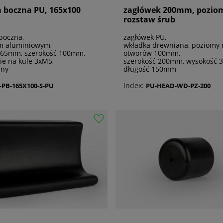
 boczna PU, 165x100
zagłówek 200mm, pozio
rozstaw śrub
boczna,
zagłówek PU,
m aluminiowym,
wkładka drewniana, poziomy 
165mm, szerokość 100mm,
otworów 100mm,
e na kule 3xM5,
szerokość 200mm, wysokość 
rny
długość 150mm
Index:
-PB-165X100-S-PU
PU-HEAD-WD-PZ-200