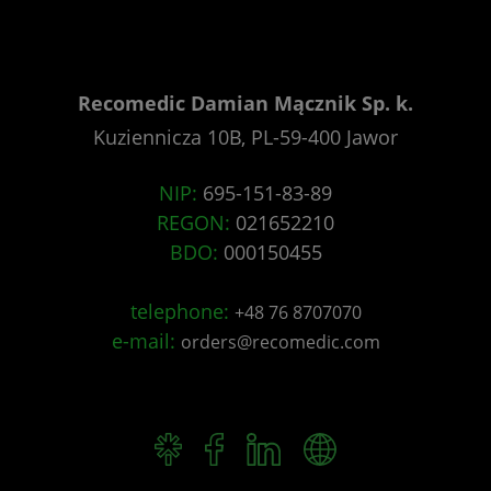
Recomedic Damian Mącznik Sp. k.
Kuziennicza 10B, PL-59-400 Jawor
NIP:
695-151-83-89
REGON:
021652210
BDO:
000150455
telephone:
+48 76 8707070
e-mail:
orders@recomedic.com