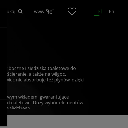
Pl
Szukaj
www
En
n
ory boczne i siedziska toaletowe do
, ścieranie, a także na wilgoć.
rowiec nie absorbuje też płynów, dzięki
etalowym wkładem, gwarantujące
ziska toaletowe. Duży wybór elementów
inwalidzkiego.