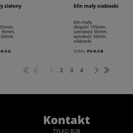
y zielony
klin mały niebieski
klin mały,
155mm,
długość 155mm,
ć 95mm,
szerokość 95mm,
 50mm,
wysokość 50mm,
niebieski
Index:
-K-S-G
PU-K-S-B
1
2
3
4
Kontakt
TYLKO B2B