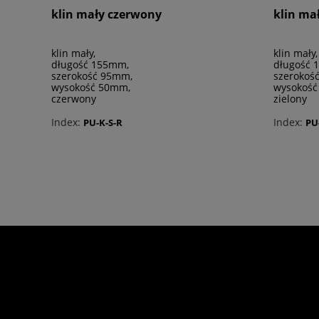
klin mały czerwony
klin mał
klin mały,
klin mały,
długość 155mm,
długość 
szerokość 95mm,
szerokoś
wysokość 50mm,
wysokość
czerwony
zielony
Index:
Index:
PU-K-S-R
PU