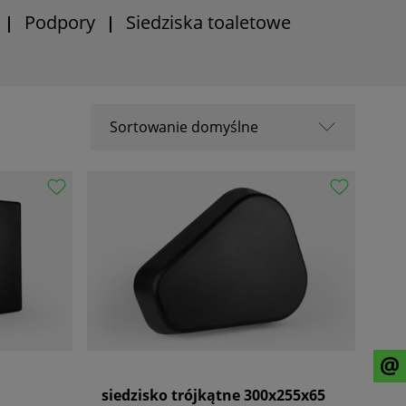
Podpory
Siedziska toaletowe
|
|
Sortowanie domyślne
Sortowanie domyślne
Nazwa A-Z
Nazwa Z-A
Od popularnych
Od najnowszych
Od najstarszych
siedzisko trójkątne 300x255x65