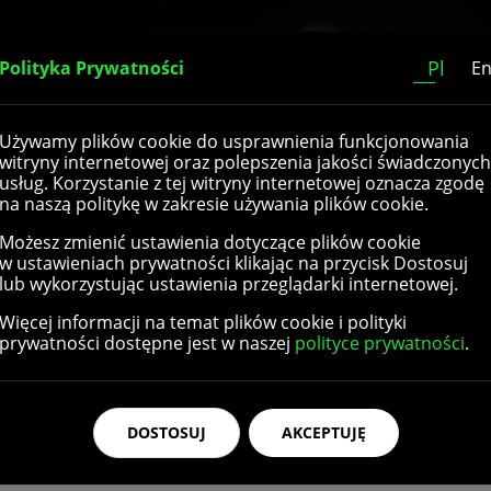
Home
O nas
Katalog
Kontakt
Pl
Polityka Prywatności
E
Używamy plików cookie do usprawnienia funkcjonowania
etanu
witryny internetowej oraz polepszenia jakości świadczonych
usług. Korzystanie z tej witryny internetowej oznacza zgodę
na naszą politykę w zakresie używania plików cookie.
Możesz zmienić ustawienia dotyczące plików cookie
mocnego poliuretanu takie jak podłokietniki, zagłówki, podp
w ustawieniach prywatności klikając na przycisk Dostosuj
h materiał – PU – cechuje odporność na wysokie temperatury
lub wykorzystując ustawienia przeglądarki internetowej.
ymaniu czystości przy wykorzystaniu zwilżonej ściereczki. Su
Więcej informacji na temat plików cookie i polityki
i plamy.
prywatności dostępne jest w naszej
polityce prywatności
.
ładem o zróżnicowanych wymiarach, a także zagłówki z m
ziliśmy do oferty także podpory boczne i praktyczne sied
ntów do warunków fizycznych osoby korzystającej z wózka 
DOSTOSUJ
AKCEPTUJĘ