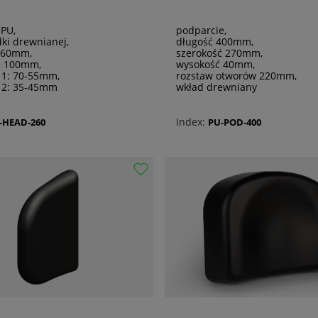
 PU,
podparcie,
ki drewnianej,
długość 400mm,
260mm,
szerokość 270mm,
ć 100mm,
wysokość 40mm,
 1: 70-55mm,
rozstaw otworów 220mm,
 2: 35-45mm
wkład drewniany
Index:
-HEAD-260
PU-POD-400