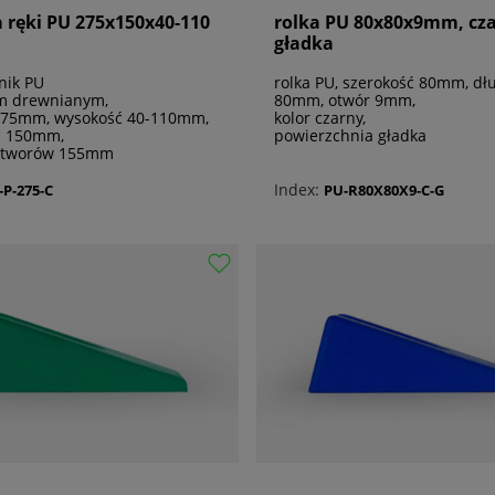
 ręki PU 275x150x40-110
rolka PU 80x80x9mm, cz
gładka
nik PU
rolka PU, szerokość 80mm, dł
m drewnianym,
80mm, otwór 9mm,
275mm, wysokość 40-110mm,
kolor czarny,
ć 150mm,
powierzchnia gładka
otworów 155mm
Index:
-P-275-C
PU-R80X80X9-C-G