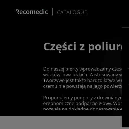
Części z poliur
Do naszej oferty wprowadzamy części z 
wózków inwalidzkich. Zastosowany w nic
Tworzywo jest także bardzo łatwe w utrz
czemu nie powstają na jego powierzchn
Proponujemy podpory z drewnianym wk
ergonomiczne podparcie głowy. Wprowad
pozwala na dokładne dopasowanie eleme