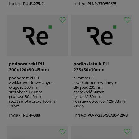
Index:
Index:
PU-P-275-C
PU-P-370/50/25
podpora ręki PU
podłokietnik PU
300x120x30-45mm
235x50x30mm
podpora ręki PU
armrest PU
z wkładem drewnianym
z wkładem drewnianym
długość 300mm
długość 235mm
szerokość 120mm
szerokość 50mm
grubość 30-45mm
grubość 30mm
rozstaw otworów 105mm
rozstaw otworów 129-83mm
2xM5
2xM5
Index:
Index:
PU-P-300
PU-P-235/50/30-129-8