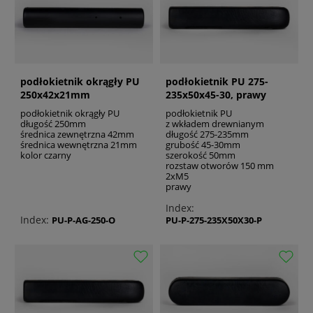
podłokietnik okrągły PU
podłokietnik PU 275-
250x42x21mm
235x50x45-30, prawy
podłokietnik okrągły PU
podłokietnik PU
długość 250mm
z wkładem drewnianym
średnica zewnętrzna 42mm
długość 275-235mm
średnica wewnętrzna 21mm
grubość 45-30mm
kolor czarny
szerokość 50mm
rozstaw otworów 150 mm
2xM5
prawy
Index:
Index:
PU-P-AG-250-O
PU-P-275-235X50X30-P