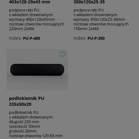
403x120-29x43 mm
350x120x25-35
podpora ręki PU
podpora ręki PU
z wkładem drewnianym
z wkładem drewnianym
wymiary 400x120x45mm
wymiary 350x120x25-30mm
rozstaw otworów mocujących
rozstaw otworów mocujących
225mm 2xM6
150mm 2xM6
Index:
Index:
PU-P-400
PU-P-350
podłokietnik PU
235x50x20
podłokietnik PU
z wkładem drewnianym
długość 235 mm
szerokość 50mm
grubość 20mm
rozstaw otworów 129-83 mm