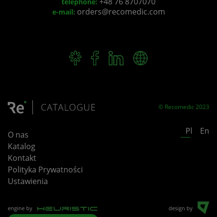
+48 76 8707070
telephone:
orders@recomedic.com
e-mail:
© Recomedic 2023
Pl
En
O nas
Katalog
Kontakt
Polityka Prywatności
Ustawienia
engine by
design by