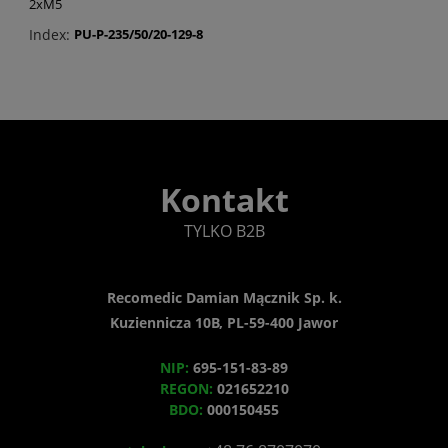
2xM5
Index:
PU-P-235/50/20-129-8
Kontakt
TYLKO B2B
Recomedic Damian Mącznik Sp. k.
Kuziennicza 10B, PL-59-400 Jawor
NIP:
695-151-83-89
REGON:
021652210
BDO:
000150455