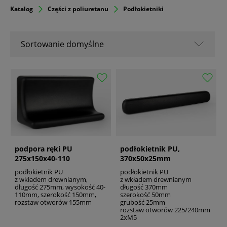
Katalog
Części z poliuretanu
Podłokietniki
Sortowanie domyślne
Sortowanie domyślne
Nazwa A-Z
Nazwa Z-A
Od popularnych
Od najnowszych
Od najstarszych
podpora ręki PU
podłokietnik PU,
275x150x40-110
370x50x25mm
podłokietnik PU
podłokietnik PU
z wkładem drewnianym,
z wkładem drewnianym
długość 275mm, wysokość 40-
długość 370mm
110mm, szerokość 150mm,
szerokość 50mm
rozstaw otworów 155mm
grubość 25mm
rozstaw otworów 225/240mm
2xM5