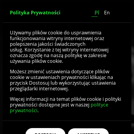
Pl
Polityka Prywatności
En
Akcesoria
Używamy plików cookie do usprawnienia
funkcjonowania witryny internetowej oraz
polepszenia jakości świadczonych
Dbając o kompleksowość asortymentu naszej
usług. Korzystanie z tej witryny internetowej
oznacza zgodę na naszą politykę w zakresie
firmy proponujemy szeroki wachlarz
używania plików cookie.
akcesoriów do sprzętu rehabilitacyjnego. W
zależności od produktu, wpływa on na
Możesz zmienić ustawienia dotyczące plików
bezpieczeństwo jazdy, komfort użytkowania
cookie w ustawieniach prywatności klikając na
przycisk Dostosuj lub wykorzystując ustawienia
dla osoby niepełnosprawnej oraz
przeglądarki internetowej.
prowadzenia dla opiekuna.
Więcej informacji na temat plików cookie i polityki
prywatności dostępne jest w naszej
polityce
Proponujemy między innymi pasy
prywatności
.
bezpieczeństwa, osłony rączek i rur, osie,
poduszki siedzeniowe, odblaski, felgi, piasty,
podnóżki czy tuleje do wózków inwalidzkich.