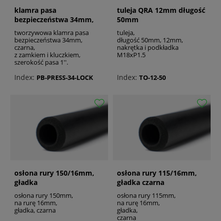
klamra pasa
tuleja QRA 12mm długość
bezpieczeństwa 34mm,
50mm
zamek i klucz
tworzywowa klamra pasa
tuleja,
bezpieczeństwa 34mm,
długość 50mm, 12mm,
czarna,
nakrętka i podkładka
z zamkiem i kluczkiem,
M18xP1.5
szerokość pasa 1''.
Index:
Index:
PB-PRESS-34-LOCK
TO-12-50
osłona rury 150/16mm,
osłona rury 115/16mm,
gładka
gładka czarna
osłona rury 150mm,
osłona rury 115mm,
na rurę 16mm,
na rurę 16mm,
gładka, czarna
gładka,
czarna