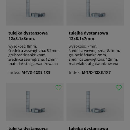
tulejka dystansowa
tulejka dystansowa
12x8.1x8mm,
12x8.1x7mm,
galwanizowana
galwanizowana
wysokość: 8mm,
wysokość: 7mm,
średnica wewnętrzna: 8.1mm,
średnica wewnętrzna: 8.1mm,
grubość ścianki: 2mm,
grubość ścianki: 2mm,
średnica zewnętrzna: 12mm,
średnica zewnętrzna: 12mm,
materiał: stal galwanizowana
materiał: stal galwanizowana
Index:
Index:
M-T/D-12X8.1X8
M-T/D-12X8.1X7
tulejka dystansowa
tulejka dystansowa