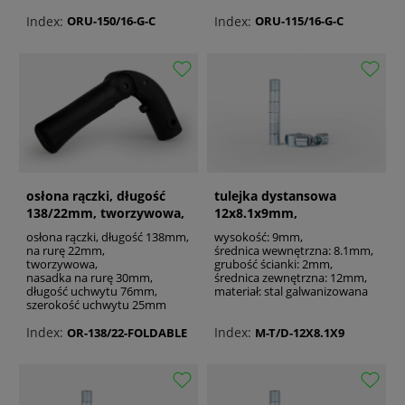
Index:
Index:
ORU-150/16-G-C
ORU-115/16-G-C
osłona rączki, długość
tulejka dystansowa
138/22mm, tworzywowa,
12x8.1x9mm,
składana
galwanizowana
osłona rączki, długość 138mm,
wysokość: 9mm,
na rurę 22mm,
średnica wewnętrzna: 8.1mm,
tworzywowa,
grubość ścianki: 2mm,
nasadka na rurę 30mm,
średnica zewnętrzna: 12mm,
długość uchwytu 76mm,
materiał: stal galwanizowana
szerokość uchwytu 25mm
Index:
Index:
OR-138/22-FOLDABLE
M-T/D-12X8.1X9