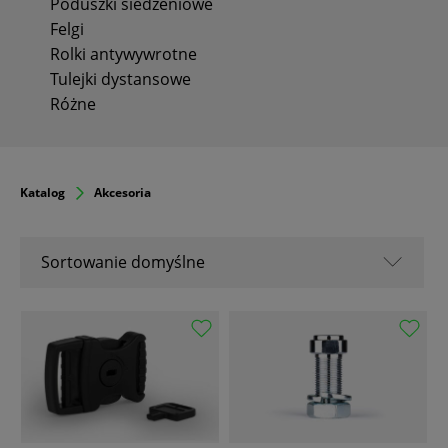
Poduszki siedzeniowe
Felgi
Rolki antywywrotne
Tulejki dystansowe
Różne
Katalog
Akcesoria
Sortowanie domyślne
Sortowanie domyślne
Nazwa A-Z
Nazwa Z-A
Od popularnych
Od najnowszych
Od najstarszych