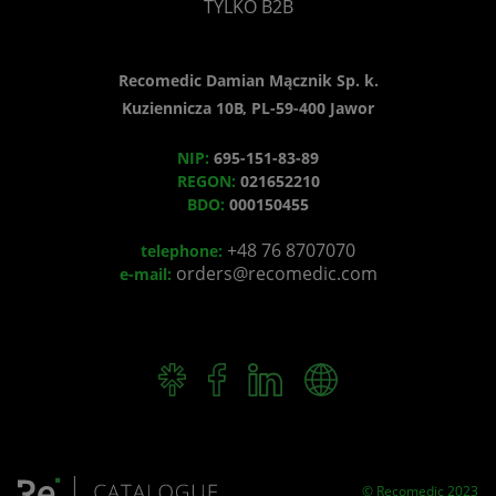
TYLKO B2B
Recomedic Damian Mącznik Sp. k.
Kuziennicza 10B, PL-59-400 Jawor
NIP:
695-151-83-89
REGON:
021652210
BDO:
000150455
+48 76 8707070
telephone:
orders@recomedic.com
e-mail:
© Recomedic 2023