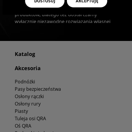
Zawsze dokładamy wszelkich starań, aby
DOSTOSUJ
AKCEPTUJĘ
zagwarantować najwyższą jakość polecanych
produktów, dlatego też dostarczamy
wyłącznie niezawodne rozwiązania własnej
produkcji.
Przy wykorzystaniu oferowanych przez nas
akcesoriów do wózka inwalidzkiego możesz
Katalog
nie tylko ulepszyć posiadany sprzęt, ale
również naprawić go w przypadku
Akcesoria
ewentualnej awarii.
Podnóżki
Zawsze służymy dobrą radą, dzięki czemu
Pasy bezpieczeństwa
będziesz mógł dobrać odpowiednie produkty
Osłony rączki
do swoich potrzeb.
Osłony rury
Piasty
Tuleja osi QRA
Oś QRA