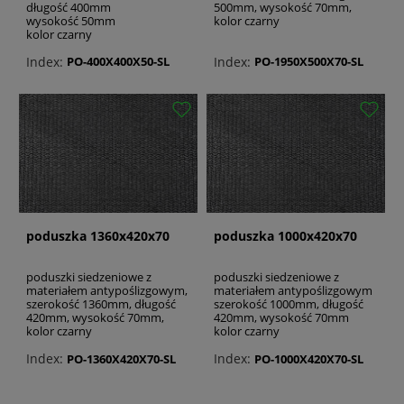
długość 400mm
500mm, wysokość 70mm,
wysokość 50mm
kolor czarny
wiadra toaletowe
kolor czarny
ciągi do pchania wózków inwalidzkich
Index:
Index:
PO-400X400X50-SL
PO-1950X500X70-SL
poduszka 1360x420x70
poduszka 1000x420x70
poduszki siedzeniowe z
poduszki siedzeniowe z
materiałem antypoślizgowym,
materiałem antypoślizgowym
szerokość 1360mm, długość
szerokość 1000mm, długość
420mm, wysokość 70mm,
420mm, wysokość 70mm
kolor czarny
kolor czarny
Index:
Index:
PO-1360X420X70-SL
PO-1000X420X70-SL