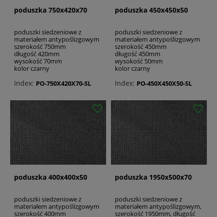
znana jest z tego, że zawsze przesuwa
poduszka 750x420x70
poduszka 450x450x50
granice kreatywności, aby sprostać
wymaganiom coraz bardziej
poduszki siedzeniowe z
poduszki siedzeniowe z
materiałem antypoślizgowym
materiałem antypoślizgowym
zaawansowanych zastosowań i dostarczać
szerokość 750mm
szerokość 450mm
unikalne, pomysłowe i spersonalizowane
długość 420mm
długość 450mm
wysokość 70mm
wysokość 50mm
rozwiązania, które najlepiej odpowiadają
kolor czarny
kolor czarny
indywidualnym potrzebom klientów.
Index:
Index:
PO-750X420X70-SL
PO-450X450X50-SL
Wybierając poduszki siedzeniowe wózka
inwalidzkiego firmy Recomedic, użytkownik
wózka inwalidzkiego może mieć pewność, że
otrzyma produkt wysokiej klasy,
zaprojektowany i wyprodukowany zgodnie z
rygorystycznymi przepisami i normami
obowiązującymi w dziedzinie wyrobów
medycznych, w tym ISO 9001 i ISO 13485.
poduszka 400x400x50
poduszka 1950x500x70
Zobacz również:
poduszki siedzeniowe z
poduszki siedzeniowe z
materiałem antypoślizgowym
materiałem antypoślizgowym,
rolki antywywrotne do wózków inwalidzkich
szerokość 400mm
szerokość 1950mm, długość