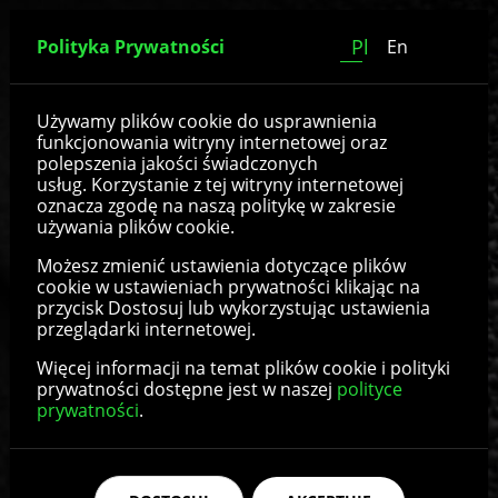
Pl
Polityka Prywatności
En
Poduszki siedzeniowe
Używamy plików cookie do usprawnienia
funkcjonowania witryny internetowej oraz
polepszenia jakości świadczonych
Poduszka siedzeniowa wózka inwalidzkiego
usług. Korzystanie z tej witryny internetowej
oznacza zgodę na naszą politykę w zakresie
to element wyposażenia wózka
używania plików cookie.
inwalidzkiego, służący do ułożenia ciała,
stabilizacji miednicy i zabezpieczenia skóry
Możesz zmienić ustawienia dotyczące plików
użytkownika przed urazami. Może wydatnie
cookie w ustawieniach prywatności klikając na
przycisk Dostosuj lub wykorzystując ustawienia
poprawić komfort osoby poruszającej się na
przeglądarki internetowej.
wózku inwalidzkim i znacznie ułatwić jej życie.
Więcej informacji na temat plików cookie i polityki
Poduszka siedzeniowa do wózka
prywatności dostępne jest w naszej
polityce
prywatności
inwalidzkiego – charakterystyka
.
Poduszki siedzeniowe wózków inwalidzkich
pozwalają na dużo możliwości konfiguracji i