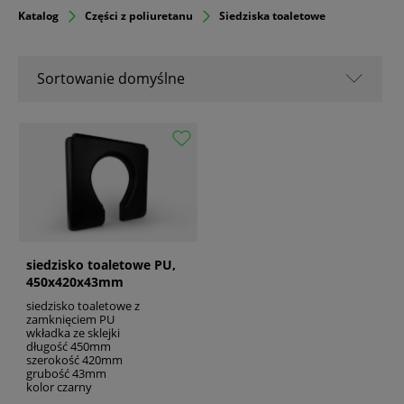
Katalog
Części z poliuretanu
Siedziska toaletowe
Sortowanie domyślne
Sortowanie domyślne
Nazwa A-Z
Nazwa Z-A
Od popularnych
Od najnowszych
Od najstarszych
siedzisko toaletowe PU,
450x420x43mm
siedzisko toaletowe z
zamknięciem PU
wkładka ze sklejki
długość 450mm
szerokość 420mm
grubość 43mm
kolor czarny