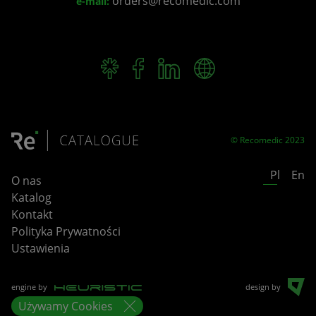
orders@recomedic.com
e-mail:
© Recomedic 2023
Pl
En
O nas
Katalog
Kontakt
Polityka Prywatności
Ustawienia
engine by
design by
Używamy
Cookies