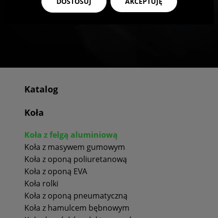
DOSTOSUJ
AKCEPTUJĘ
Katalog
Koła
Koła z felgą aluminiową
Koła z masywem gumowym
Koła z oponą poliuretanową
Koła z oponą EVA
Koła rolki
Koła z oponą pneumatyczną
Koła z hamulcem bębnowym