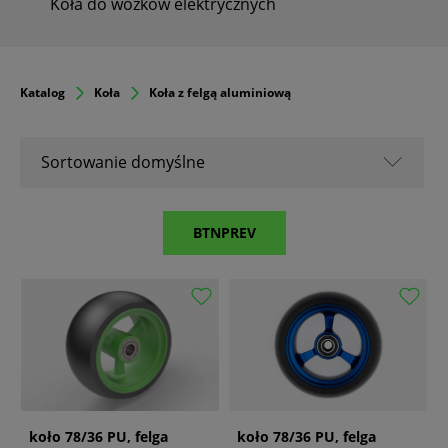
Koła do wózków elektrycznych
Katalog
Koła
Koła z felgą aluminiową
Sortowanie domyślne
Sortowanie domyślne
BTNPREV
Nazwa A-Z
Nazwa Z-A
Od popularnych
Od najnowszych
Od najstarszych
koło 78/36 PU, felga
koło 78/36 PU, felga