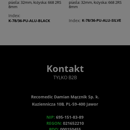
piasta: 32mm, łożyska: 668 2RS
piasta: 32mm, łożyska: 668 2RS
8mm
8mm
Index:
Index:
K-78/36-PU-ALU-SILVE
K-78/36-PU-ALU-BLACK
Kontakt
TYLKO B2B
Recomedic Damian Mącznik Sp. k.
Kuziennicza 10B, PL-59-400 Jawor
NIP:
695-151-83-89
REGON:
021652210
BDO:
000150455