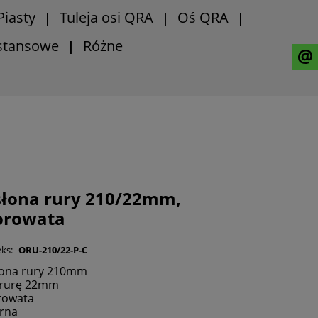
Piasty
Tuleja osi QRA
Oś QRA
|
|
|
ystansowe
Różne
|
słona rury 210/22mm,
orowata
ks:
ORU-210/22-P-C
łona rury 210mm
 rurę 22mm
rowata
rna