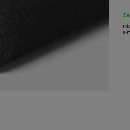
Za
tel
e-m