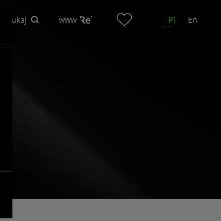
Pl
Szukaj
www
En
n