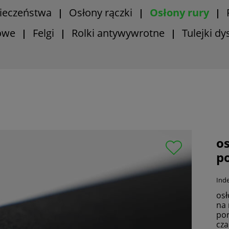
ieczeństwa
Osłony rączki
Osłony rury
|
|
|
owe
Felgi
Rolki antywywrotne
Tulejki d
|
|
|
o
p
Inde
os
na
po
cza