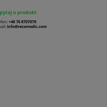
pytaj o produkt
efon:
+48 76 8707070
ail:
info@recomedic.com