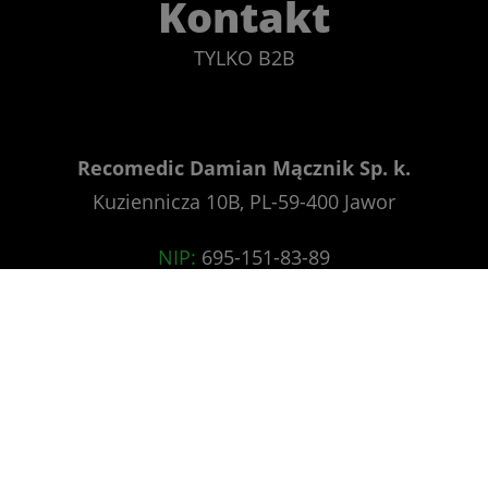
Kontakt
TYLKO B2B
Recomedic Damian Mącznik Sp. k.
Kuziennicza 10B, PL-59-400 Jawor
NIP:
695-151-83-89
REGON:
021652210
BDO:
000150455
telephone:
+48 76 8707070
e-mail:
orders@recomedic.com