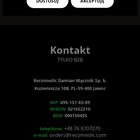
DOSTOSUJ
AKCEPTUJĘ
Kontakt
TYLKO B2B
Recomedic Damian Mącznik Sp. k.
Kuziennicza 10B, PL-59-400 Jawor
NIP:
695-151-83-89
REGON:
021652210
BDO:
000150455
+48 76 8707070
telephone:
orders@recomedic.com
e-mail: