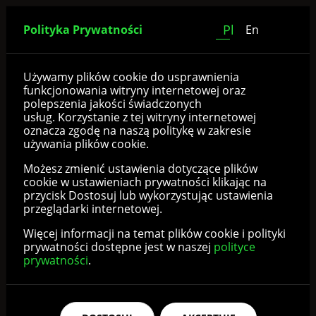
Pl
Polityka Prywatności
En
Błąd 404 - strona gdzieś się
Używamy plików cookie do usprawnienia
funkcjonowania witryny internetowej oraz
zapodziała
polepszenia jakości świadczonych
usług. Korzystanie z tej witryny internetowej
oznacza zgodę na naszą politykę w zakresie
używania plików cookie.
Strona główna
Możesz zmienić ustawienia dotyczące plików
cookie w ustawieniach prywatności klikając na
przycisk Dostosuj lub wykorzystując ustawienia
przeglądarki internetowej.
Katalog
Więcej informacji na temat plików cookie i polityki
prywatności dostępne jest w naszej
polityce
prywatności
.
Start
/
error404Breadcrumbs